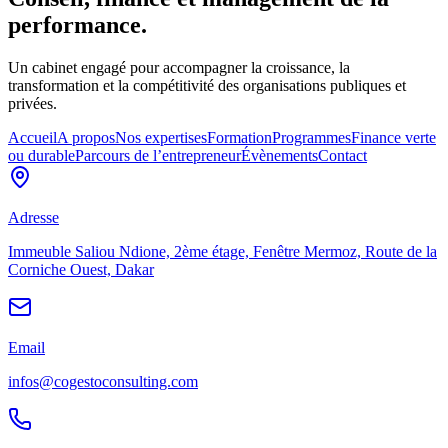
performance.
Un cabinet engagé pour accompagner la croissance, la
transformation et la compétitivité des organisations publiques et
privées.
Accueil
A propos
Nos expertises
Formation
Programmes
Finance verte
ou durable
Parcours de l’entrepreneur
Évènements
Contact
Adresse
Immeuble Saliou Ndione, 2ème étage, Fenêtre Mermoz, Route de la
Corniche Ouest, Dakar
Email
infos@cogestoconsulting.com